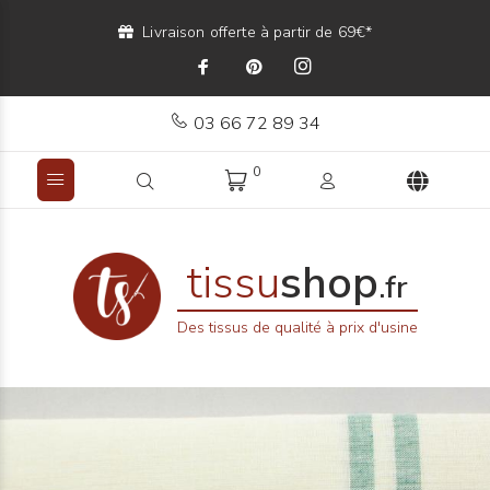
Livraison offerte à partir de 69€*
03 66 72 89 34
0
tissu
shop
.fr
Des tissus de qualité à prix d'usine