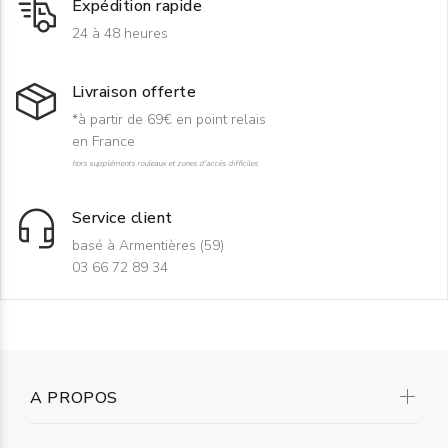
Expédition rapide
24 à 48 heures
Livraison offerte
*à partir de 69€ en point relais
en France
hors suppléments rouleaux et zones d'accès difficiles
Service client
basé à Armentières (59)
03 66 72 89 34
A PROPOS