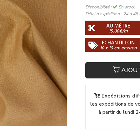
Disponibilité :
En stock
Délai d'expédition :
24 à 48 
AU MÈTRE
15,00€/m
ECHANTILLON
10 x 10 cm environ
AJOU
Expéditions di
les expéditions de 
à partir du lundi 