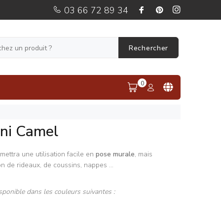
03 66 72 89 34
Rechercher
0
Uni Camel
ettra une utilisation facile en
pose murale
, mais
n de rideaux, de coussins, nappes ...
sponible dans les couleurs suivantes :