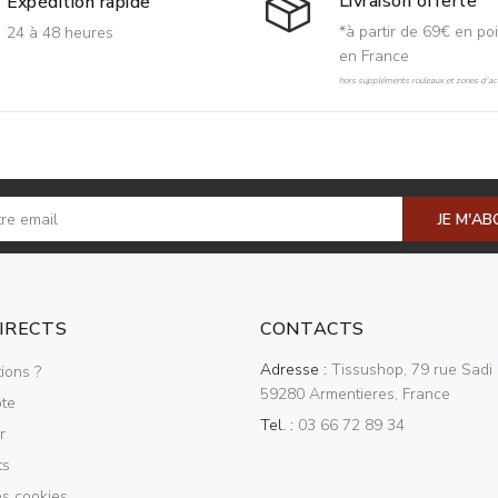
Livraison offerte
Expédition rapide
*à partir de 69€ en poi
24 à 48 heures
en France
hors suppléments rouleaux et zones d'acc
JE M'A
DIRECTS
CONTACTS
Adresse :
Tissushop, 79 rue Sadi 
ions ?
59280 Armentieres, France
te
Tel. :
03 66 72 89 34
r
ts
es cookies