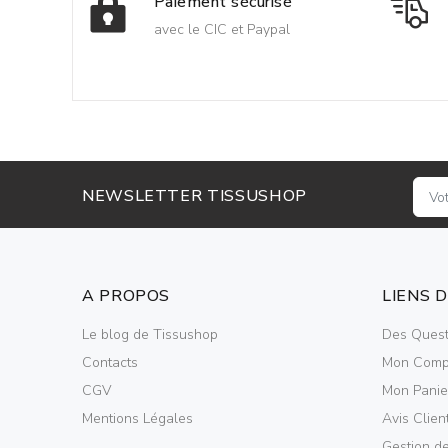
Paiement sécurisé
avec le CIC et Paypal
NEWSLETTER TISSUSHOP
A PROPOS
LIENS 
Le blog de Tissushop
Des Quest
Contacts
Mon Comp
CGV
Mon Panie
Mentions Légales
Avis Clien
Gestion d