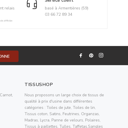
Service client
nt relais
basé à Armentières (59)
03 66 72 89 34
ès difficiles
BONNE
TISSUSHOP
Carnot,
Nous proposons un large choix de tissus de
qualité à prix d'usine dans différentes
catégories : Toiles de jute, Toiles de lin,
Tissus coton, Satins, Feutrines, Organzas,
Madras, Lycra, Panne de velours, Polaires,
Tissus à paillettes, Tulles, Taffetas,Sangles