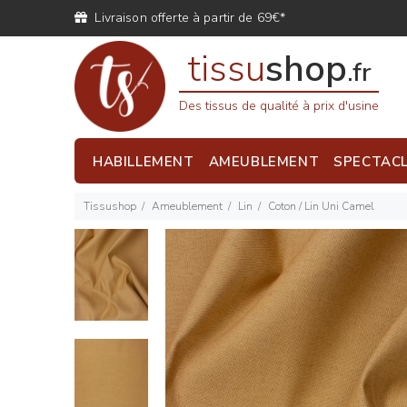
Livraison offerte à partir de 69€*
tissu
shop
.fr
Des tissus de qualité à prix d'usine
HABILLEMENT
AMEUBLEMENT
SPECTAC
Tissushop
Ameublement
Lin
Coton / Lin Uni Camel