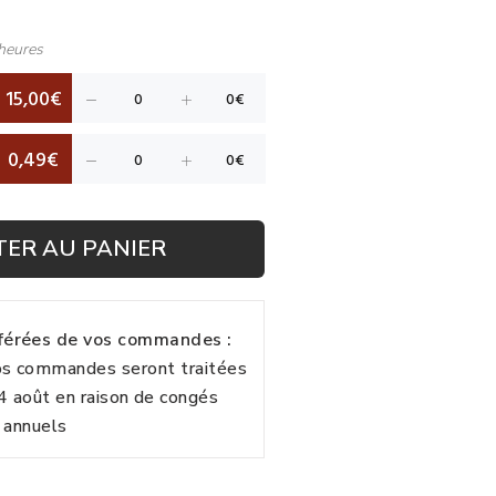
heures
15,00€
0,49€
TER AU PANIER
fférées de vos commandes :
vos commandes seront traitées
24 août en raison de congés
annuels