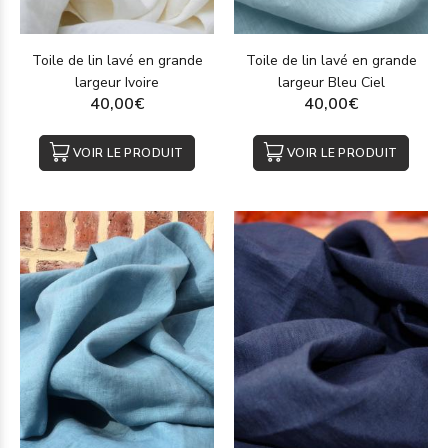
TissuShop propose des tissus en grande largeur (300
cm), offrant une multitude d’alternatives pour
l’ameublement et le linge de maison.
Toile de lin lavé en grande
Toile de lin lavé en grande
largeur Ivoire
largeur Bleu Ciel
40,00€
40,00€
Comment acheter un tissu en lin au mètre
avec TissuShop ?
VOIR LE PRODUIT
VOIR LE PRODUIT
Notre tissu en lin au mètre est abordable et disponible
directement sur notre site. Passez facilement votre commande
grâce à notre processus d’achat simplifié.
Vous avez besoin d’aide pour passer commande ? Comptez
sur nous, nous vous fournissons une assistance par mail ou
par téléphone. Votre satisfaction est notre priorité !
Le tissu en lin au mètre est idéal pour de nombreuses
applications. Découvrez notre gamme et réalisez toutes vos
envies de créations ! Des questions ? Contactez-nous.