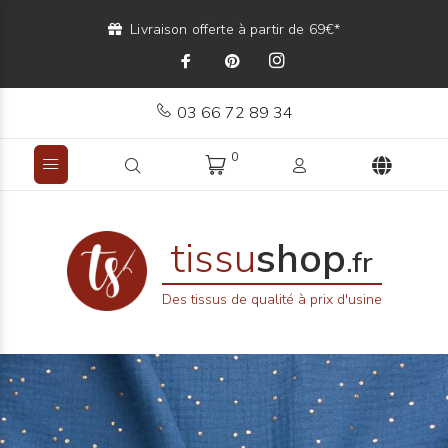
Livraison offerte à partir de 69€*
03 66 72 89 34
0
tissu
shop
.fr
Des tissus de qualité à prix d'usine