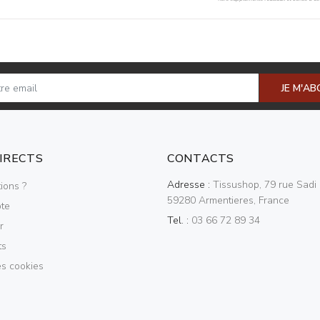
JE M'A
DIRECTS
CONTACTS
Adresse :
Tissushop, 79 rue Sadi 
ions ?
59280 Armentieres, France
te
Tel. :
03 66 72 89 34
r
ts
es cookies