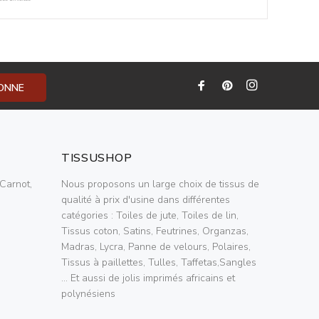
BONNE
TISSUSHOP
Carnot,
Nous proposons un large choix de tissus de
qualité à prix d'usine dans différentes
catégories : Toiles de jute, Toiles de lin,
Tissus coton, Satins, Feutrines, Organzas,
Madras, Lycra, Panne de velours, Polaires,
Tissus à paillettes, Tulles, Taffetas,Sangles
... Et aussi de jolis imprimés africains et
polynésiens