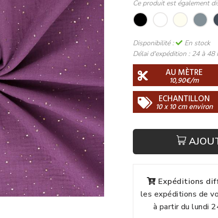
Ce produit est également di
Disponibilité :
En stock
Délai d'expédition :
24 à 48 
AU MÈTRE
10,90€/m
ECHANTILLON
10 x 10 cm environ
AJOU
Expéditions di
les expéditions de 
à partir du lundi 