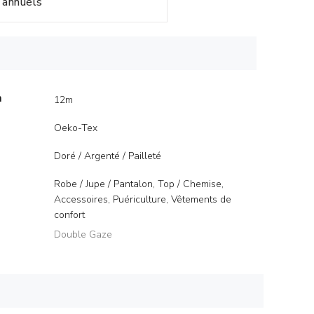
annuels
m
12m
Oeko-Tex
Doré / Argenté / Pailleté
Robe / Jupe / Pantalon, Top / Chemise,
Accessoires, Puériculture, Vêtements de
confort
Double Gaze