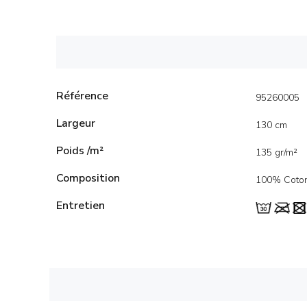
Référence
95260005
Largeur
130 cm
Poids /m²
135 gr/m²
Composition
100% Coto
Entretien