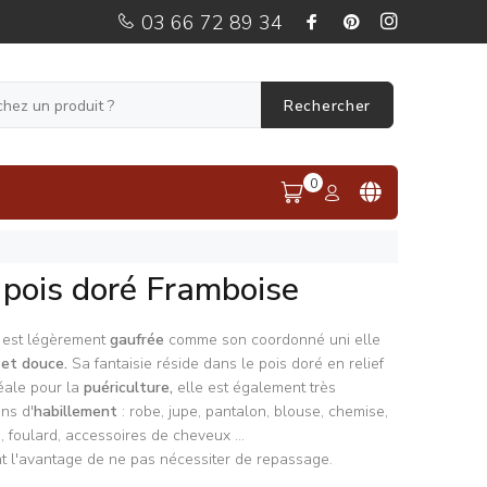
03 66 72 89 34
Rechercher
0
pois doré Framboise
 est légèrement
gaufrée
comme son coordonné uni elle
 et douce.
Sa fantaisie réside dans le pois doré en relief
éale pour la
puériculture,
elle est également très
ns d'
habillement
: robe, jupe, pantalon, blouse, chemise,
, foulard, accessoires de cheveux ...
 l'avantage de ne pas nécessiter de repassage.