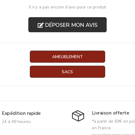
Il n’y a pas encore d’avis pour ce produit
DÉPOSER MON AVIS
AMEUBLEMENT
SACS
Livraison offerte
Expédition rapide
*à partir de 69€ en poi
24 à 48 heures
en France
hors suppléments rouleaux et zones d'acc