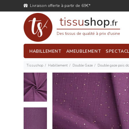
Livraison offerte à partir de 69€*
tissu
shop
.fr
Des tissus de qualité à prix d'usine
HABILLEMENT
AMEUBLEMENT
SPECTAC
Tissushop
Habillement
Double Gaze
Double gaze pois d