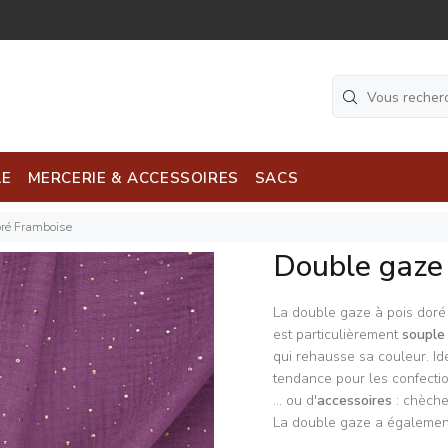
LE
MERCERIE & ACCESSOIRES
SACS
oré Framboise
Double gaze 
La double gaze à pois doré
est particulièrement
souple
qui rehausse sa couleur. Id
tendance pour les confectio
... ou d'
accessoires
: chèche
La double gaze a également