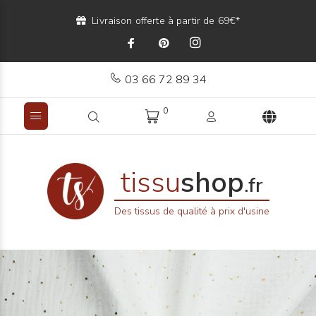
Livraison offerte à partir de 69€*
03 66 72 89 34
0
tissu
shop
.fr
Des tissus de qualité à prix d'usine