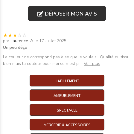
DÉPOSER MON AVIS
par
Laurence. A
le 17 Juillet 2025
Un peu déçu
La couleur ne correspond pas à se que je voulais . Qualité du tissu
bien mais la couleur pour moi se n est p
...
Voir plus
HABILLEMENT
AMEUBLEMENT
SPECTACLE
MERCERIE & ACCESSOIRES