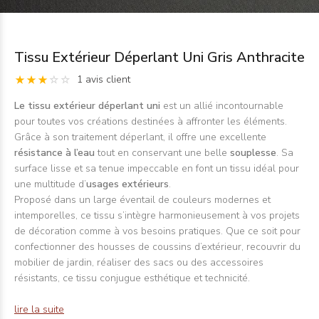
Tissu Extérieur Déperlant Uni Gris Anthracite
1 avis client
Le tissu extérieur déperlant uni
est un allié incontournable
pour toutes vos créations destinées à affronter les éléments.
Grâce à son traitement déperlant, il offre une excellente
résistance à l’eau
tout en conservant une belle
souplesse
. Sa
surface lisse et sa tenue impeccable en font un tissu idéal pour
une multitude d’
usages extérieurs
.
Proposé dans un large éventail de couleurs modernes et
intemporelles, ce tissu s’intègre harmonieusement à vos projets
de décoration comme à vos besoins pratiques. Que ce soit pour
confectionner des housses de coussins d’extérieur, recouvrir du
mobilier de jardin, réaliser des sacs ou des accessoires
résistants, ce tissu conjugue esthétique et technicité.
lire la suite