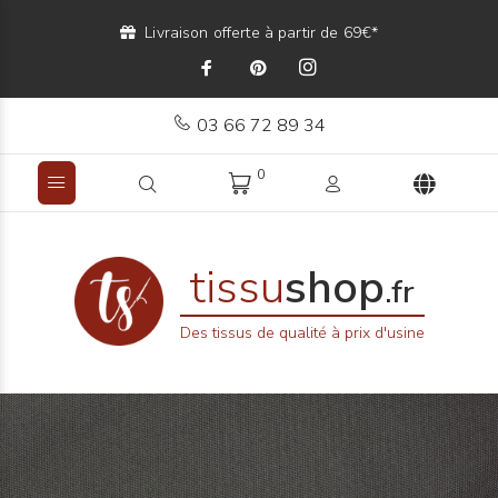
Livraison offerte à partir de 69€*
03 66 72 89 34
0
tissu
shop
.fr
Des tissus de qualité à prix d'usine