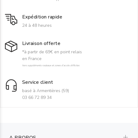
Expédition rapide
24 à 48 heures
Livraison offerte
*à partir de 69€ en point relais
en France
hors suppléments rouleaux et zones d'accès difficiles
Service client
basé à Armentières (59)
03 66 72 89 34
A PROPOS