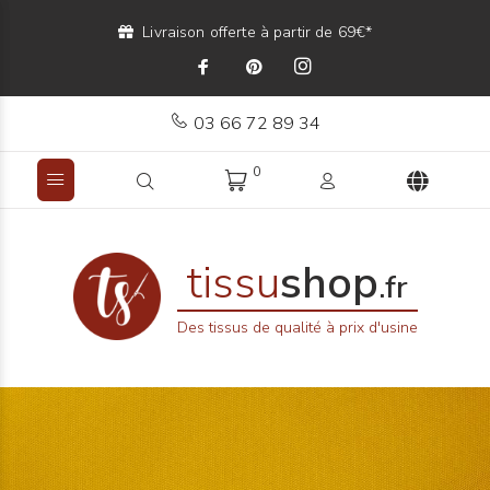
Livraison offerte à partir de 69€*
03 66 72 89 34
0
tissu
shop
.fr
Des tissus de qualité à prix d'usine