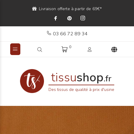
Livraison offerte à partir de 69€*
03 66 72 89 34
0
tissu
shop
.fr
Des tissus de qualité à prix d'usine