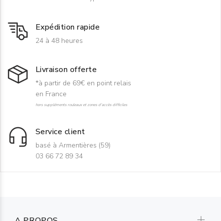
Expédition rapide
24 à 48 heures
Livraison offerte
*à partir de 69€ en point relais
en France
hors suppléments rouleaux et zones d'accès difficiles
Service client
basé à Armentières (59)
03 66 72 89 34
A PROPOS