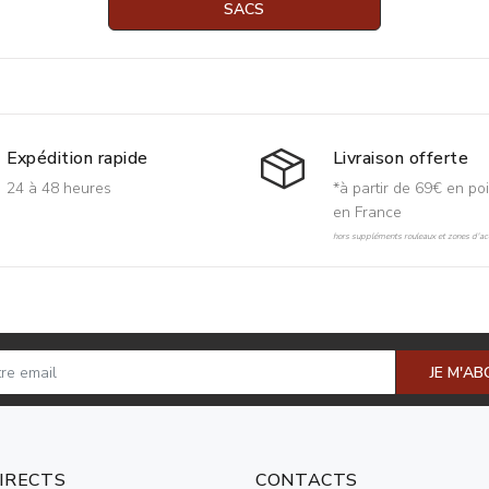
SACS
Livraison offerte
Expédition rapide
*à partir de 69€ en poi
24 à 48 heures
en France
hors suppléments rouleaux et zones d'acc
JE M'A
DIRECTS
CONTACTS