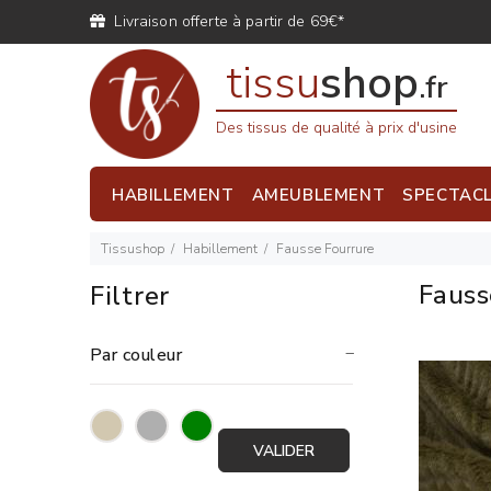
Livraison offerte à partir de 69€*
tissu
shop
.fr
Des tissus de qualité à prix d'usine
HABILLEMENT
AMEUBLEMENT
SPECTAC
Tissushop
Habillement
Fausse Fourrure
Fauss
Filtrer
Par couleur
VALIDER