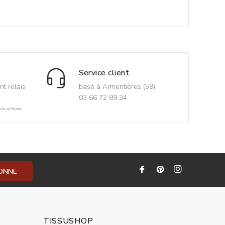
Service client
nt relais
basé à Armentières (59)
03 66 72 89 34
ès difficiles
BONNE
TISSUSHOP