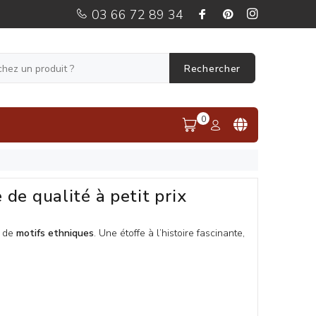
03 66 72 89 34
Rechercher
0
de qualité à petit prix
s de
motifs ethniques
.
Une étoffe à l’histoire fascinante,
cinant voyage culturel. Ses origines viennent d’Indonésie et