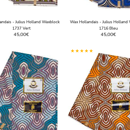
andais - Julius Holland Waxblock
Wax Hollandais - Julius Holland
1737 Vert
1716 Bleu
45,00€
45,00€
VOIR LE PRODUIT
VOIR LE PRODUI
(1)