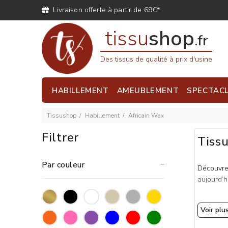
Livraison offerte à partir de 69€*
tissu
shop
.fr
Des tissus de qualité à prix d'usine
HABILLEMENT
AMEUBLEMENT
SPECTAC
Tissushop
Habillement
Africain Wax
Filtrer
Tissu
Par couleur
Découvrez
aujourd’h
Origine
Voir plu
Le
tissu