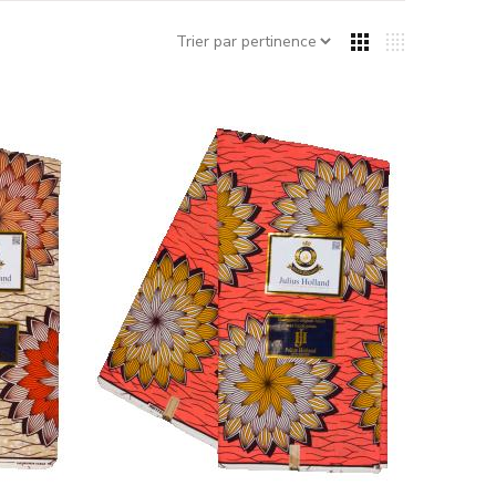
 tissu, afin de créer des motifs uniques. Cette cire protège
ent là où elle n’est pas appliquée. Cette méthode unique
nt introduite sur le continent africain.
cale. Chaque motif est un symbole qui raconte une
sins, faisant de chaque pièce un emblème d'identité et
é
qui en font un textile prisé pour toutes sortes de
près plusieurs lavages. Grâce à son procédé
jaune
, orange, rose,
bleu
, vert – qui restent vives et ne
 Que vous cherchiez à
confectionner des vêtements ou
ves !
es
le à votre tissu habituel
. Apportez du caractère à vos