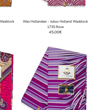
 Waxblock
Wax Hollandais - Julius Holland Waxblock
1730 Rose
45,00€
T
VOIR LE PRODUIT