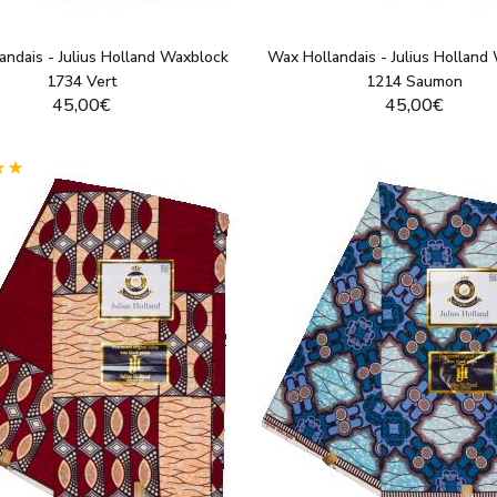
andais - Julius Holland Waxblock
Wax Hollandais - Julius Holland
1734 Vert
1214 Saumon
45,00€
45,00€
VOIR LE PRODUIT
VOIR LE PRODUI
(1)