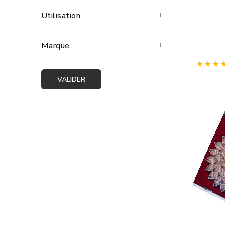
Utilisation
Avec ses 
modernes 
Marque
Le
wax af
papillon.
Déc
VALIDER
Le wax tr
Explorez 
!
Où ach
Nos tissu
couleurs 
ou un cou
Plus acce
proposer 
Offrant u