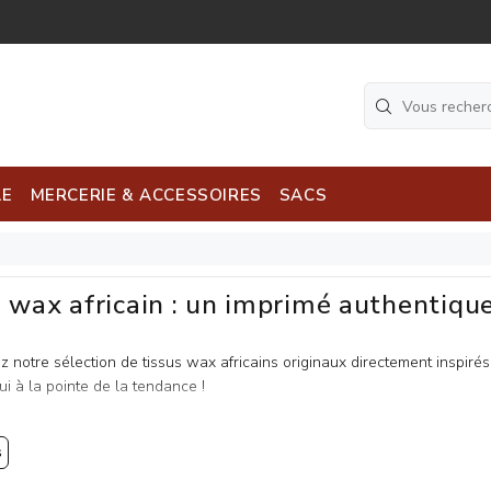
LE
MERCERIE & ACCESSOIRES
SACS
 wax africain : un imprimé authentique 
 notre sélection de tissus wax africains originaux directement inspiré
ui à la pointe de la tendance !
s et histoire des tissus en wax africain
s
 wax
, ou pagne africain, est bien plus qu’un simple textile : c’est un fas