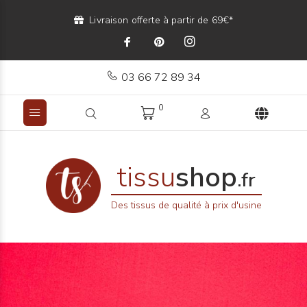
Livraison offerte à partir de 69€*
03 66 72 89 34
0
tissu
shop
.fr
Des tissus de qualité à prix d'usine