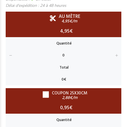
Délai d'expédition :
24 à 48 heures
AU MÈTRE
4,95€/m
4,95€
COUPON 25X30CM
2,88€/m
0,95€