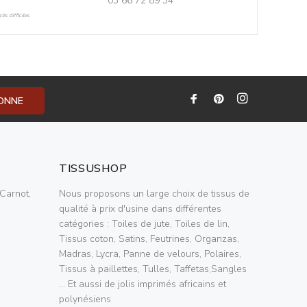
03 66 72 89 34
ès difficiles
BONNE
TISSUSHOP
Carnot,
Nous proposons un large choix de tissus de
qualité à prix d'usine dans différentes
catégories : Toiles de jute, Toiles de lin,
Tissus coton, Satins, Feutrines, Organzas,
Madras, Lycra, Panne de velours, Polaires,
Tissus à paillettes, Tulles, Taffetas,Sangles
... Et aussi de jolis imprimés africains et
polynésiens