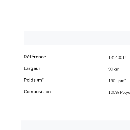
Référence
13140014
Largeur
90 cm
Poids /m²
190 gr/m²
Composition
100% Polye