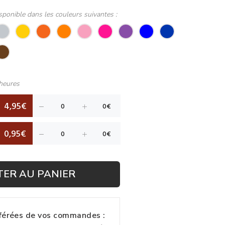
sponible dans les couleurs suivantes :
heures
4,95€
0,95€
TER AU PANIER
fférées de vos commandes :