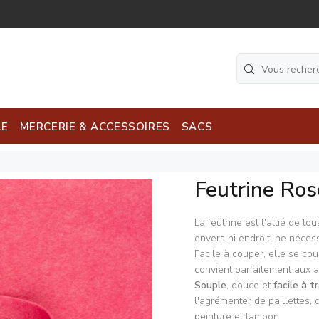
LE
MERCERIE & ACCESSOIRES
SACS
Feutrine Ros
La feutrine est l'allié de to
envers ni endroit, ne néces
Facile
à couper, elle se cou
convient parfaitement aux a
Souple
, douce et
facile à tr
l'agrémenter de paillettes,
peinture et tampon.