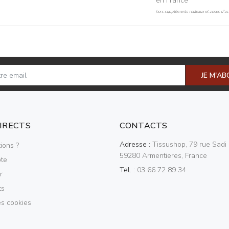
en France
hors suppléments rouleaux et zones d'acc
JE M'A
DIRECTS
CONTACTS
Adresse :
Tissushop, 79 rue Sadi 
ions ?
59280 Armentieres, France
te
Tel. :
03 66 72 89 34
r
ts
es cookies