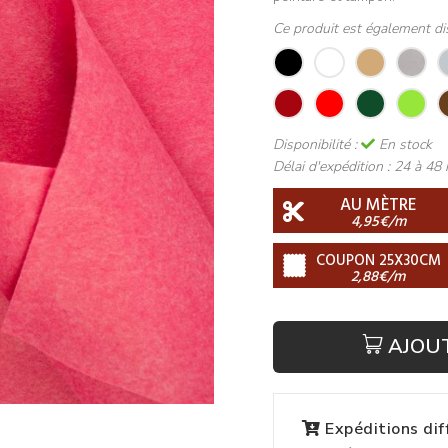
Ce produit est également di
Disponibilité :
En stock
Délai d'expédition :
24 à 48 
AU MÈTRE
4,95€/m
COUPON 25X30CM
2,88€/m
AJOU
Expéditions di