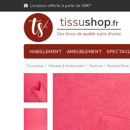
Livraison offerte à partir de 69€*
tissu
shop
.fr
Des tissus de qualité à prix d'usine
HABILLEMENT
AMEUBLEMENT
SPECTAC
Tissushop
Mercerie & Accessoires
Feutrine
Feutrine Rose