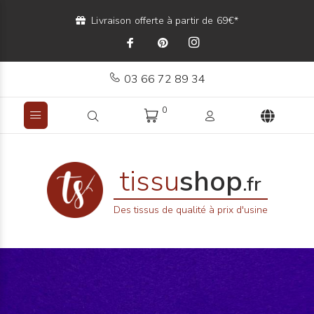
Livraison offerte à partir de 69€*
03 66 72 89 34
0
tissu
shop
.fr
Des tissus de qualité à prix d'usine