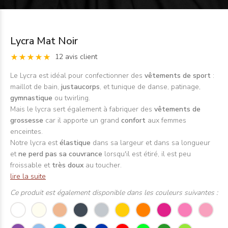
Lycra Mat Noir
12 avis client
Le Lycra est idéal pour confectionner des
vêtements de sport
:
maillot de bain,
justaucorps
, et tunique de danse, patinage,
gymnastique
ou twirling.
Mais le lycra sert également à fabriquer des
vêtements de
grossesse
car il apporte un grand
confort
aux femmes
enceintes.
Notre lycra est
élastique
dans sa largeur et dans sa longueur
et
ne perd pas sa couvrance
lorsqu'il est étiré, il est peu
froissable et
très doux
au toucher.
lire la suite
Ce produit est également disponible dans les couleurs suivantes :