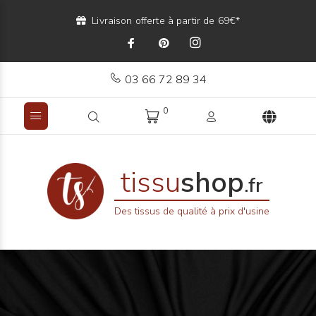
Livraison offerte à partir de 69€*
03 66 72 89 34
0
tissu
shop
.fr
Des tissus de qualité à prix d'usine