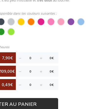
é, il est peu froissable et
très doux
au toucher.
sponible dans les couleurs suivantes :
heures
7,90€
109,00€
0,49€
TER AU PANIER