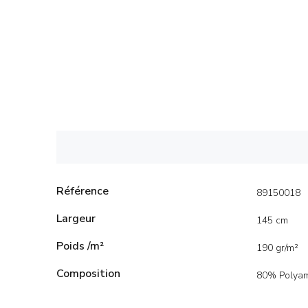
Référence
89150018
Largeur
145 cm
Poids /m²
190 gr/m²
Composition
80% Polyam