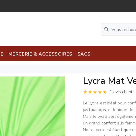
LE
MERCERIE & ACCESSOIRES
SACS
Lycra Mat Ve
1 avis client
Le Lycra est idéal pour con
justaucorps
, et tunique de 
Mais le lycra sert égalemen
un grand
confort
aux femme
Notre lycra est
élastique
da