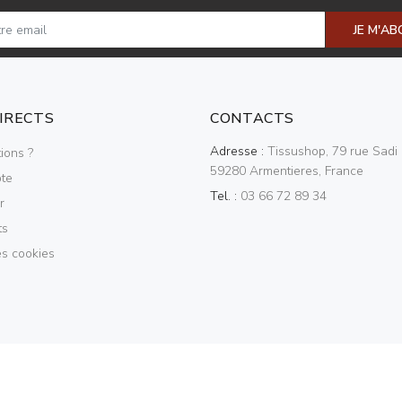
JE M'A
DIRECTS
CONTACTS
Adresse :
Tissushop, 79 rue Sadi 
ions ?
59280 Armentieres, France
te
Tel. :
03 66 72 89 34
r
ts
es cookies