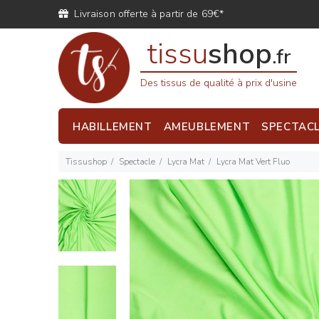
Livraison offerte à partir de 69€*
tissu
shop
.fr
Des tissus de qualité à prix d'usine
HABILLEMENT
AMEUBLEMENT
SPECTAC
Tissushop
Spectacle
Lycra Mat
Lycra Mat Vert Fluo