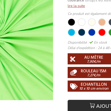
couvrance
lorsqu'il est étir
lire la suite
Ce produit est également di
Disponibilité :
En stock
Délai d'expédition :
24 à 48 
AU MÈTRE
7,90€/m
ROULEAU 15M
7,27€/m
ECHANTILLON
10 x 10 cm environ
AJOU