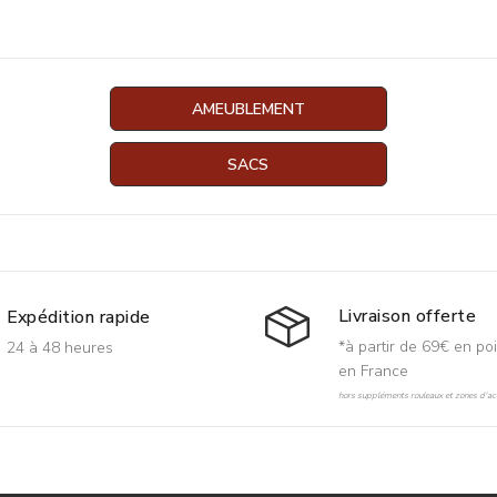
AMEUBLEMENT
SACS
Livraison offerte
Expédition rapide
*à partir de 69€ en poi
24 à 48 heures
en France
hors suppléments rouleaux et zones d'acc