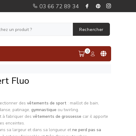
03 66 72 89 34
Rechercher
0
rt Fluo
fectionner des
vêtements de sport
: maillot de bain,
danse, patinage,
gymnastique
ou twirling.
t à fabriquer des
vêtements de grossesse
car il apporte
s enceintes.
ns sa largeur et dans sa longueur et
ne perd pas sa