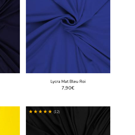
Lycra Mat Bleu Roi
7,90€
T
VOIR LE PRODUIT
(12)