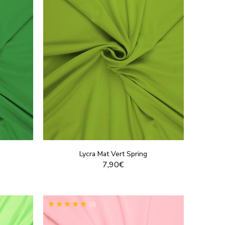
Lycra Mat Vert Spring
7,90€
T
VOIR LE PRODUIT
(3)