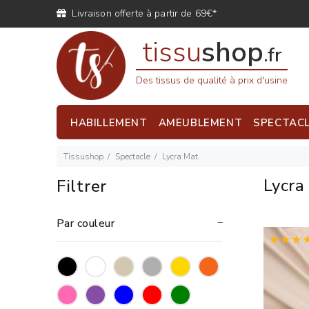
Livraison offerte à partir de 69€*
tissu
shop
.fr
Des tissus de qualité à prix d'usine
HABILLEMENT
AMEUBLEMENT
SPECTAC
Tissushop
Spectacle
Lycra Mat
Lycra
Filtrer
Par couleur