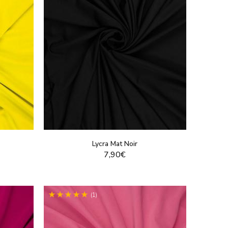
Lycra Mat Noir
7,90€
T
VOIR LE PRODUIT
(1)