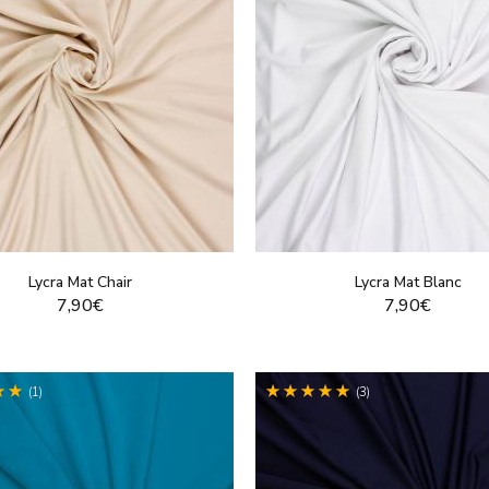
Lycra Mat Chair
Lycra Mat Blanc
7,90€
7,90€
VOIR LE PRODUIT
VOIR LE PRODUI
(1)
(3)