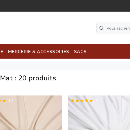
LE
MERCERIE & ACCESSOIRES
SACS
 Mat
:
20 produits
(10)
(8)