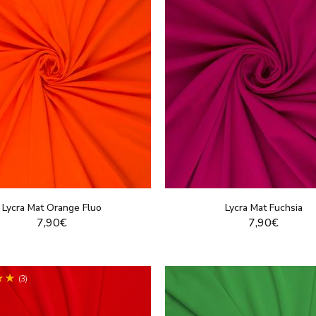
Lycra Mat Orange Fluo
Lycra Mat Fuchsia
7,90€
7,90€
VOIR LE PRODUIT
VOIR LE PRODUI
(3)