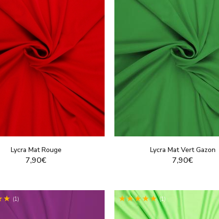
Lycra Mat Rouge
Lycra Mat Vert Gazon
7,90€
7,90€
VOIR LE PRODUIT
VOIR LE PRODUI
(1)
(1)