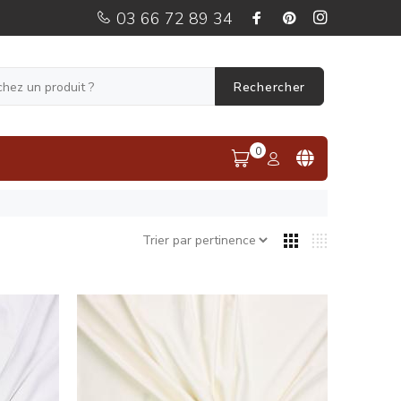
03 66 72 89 34
Rechercher
0