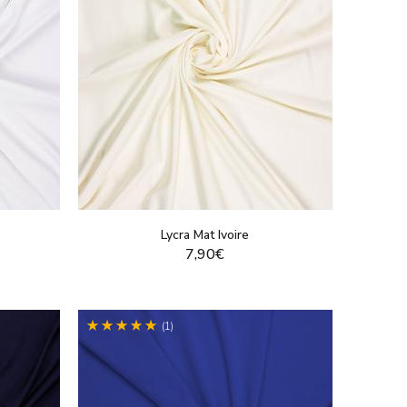
Lycra Mat Ivoire
7,90€
T
VOIR LE PRODUIT
(1)