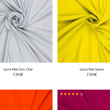
Lycra Mat Gris Clair
Lycra Mat Jaune
7,90€
7,90€
VOIR LE PRODUIT
VOIR LE PRODUI
(2)