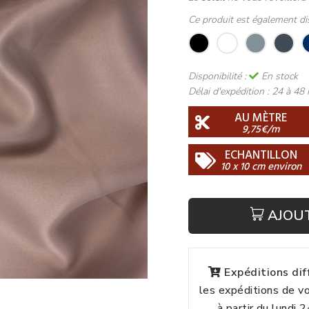
Ce produit est également di
Disponibilité :
En stock
Délai d'expédition :
24 à 48 
AU MÈTRE
9,75€/m
ECHANTILLON
10 x 10 cm environ
AJOU
Expéditions di
les expéditions de 
à partir du lundi 