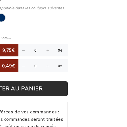
sponible dans les couleurs suivantes :
heures
9,75€
0,49€
TER AU PANIER
fférées de vos commandes :
vos commandes seront traitées
24 août en raison de congés