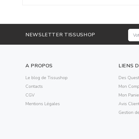
NEWSLETTER TISSUSHOP
A PROPOS
LIENS 
Le blog de Tissushop
Des Quest
Contacts
Mon Comp
CGV
Mon Panie
Mentions Légales
Avis Clien
Gestion d