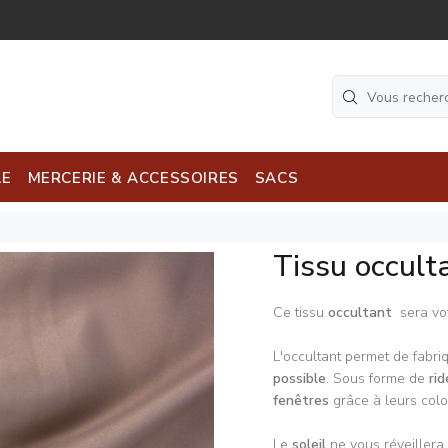
LE
MERCERIE & ACCESSOIRES
SACS
Tissu occult
Ce tissu
occultant
sera vo
L'occultant permet de fabri
possible
. Sous forme de
ri
fenêtres
grâce à leurs colo
Le
soleil
ne vous réveillera 