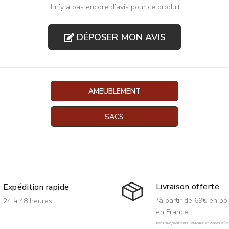
Il n’y a pas encore d’avis pour ce produit
DÉPOSER MON AVIS
AMEUBLEMENT
SACS
Livraison offerte
Expédition rapide
*à partir de 69€ en poi
24 à 48 heures
en France
hors suppléments rouleaux et zones d'acc