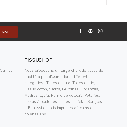
BONNE
TISSUSHOP
Carnot,
Nous proposons un large choix de tissus de
qualité à prix d'usine dans différentes
catégories : Toiles de jute, Toiles de lin,
Tissus coton, Satins, Feutrines, Organzas,
Madras, Lycra, Panne de velours, Polaires,
Tissus à paillettes, Tulles, Taffetas,Sangles
... Et aussi de jolis imprimés africains et
polynésiens