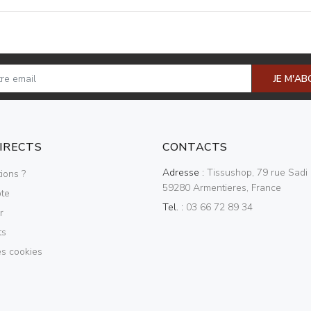
JE M'A
DIRECTS
CONTACTS
Adresse :
Tissushop, 79 rue Sadi 
ions ?
59280 Armentieres, France
te
Tel. :
03 66 72 89 34
r
ts
es cookies