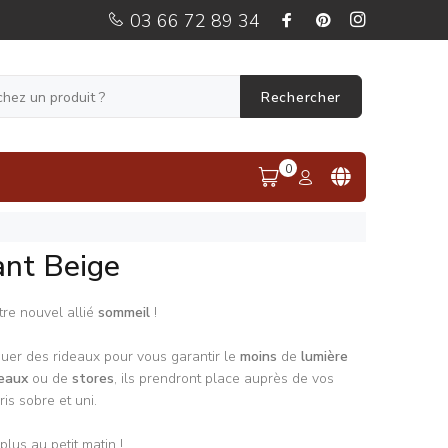
03 66 72 89 34
Rechercher
0
ant Beige
tre nouvel allié
sommeil
!
quer des rideaux pour vous garantir le
moins
de
lumière
deaux
ou de
stores
, ils prendront place auprès de vos
ris sobre et uni.
plus au petit matin !