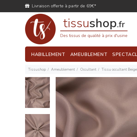
Livraison offerte à partir de 69€*
tissu
shop
.fr
Des tissus de qualité à prix d'usine
HABILLEMENT
AMEUBLEMENT
SPECTAC
Tissushop
Ameublement
Occultant
Tissu occultant Beige