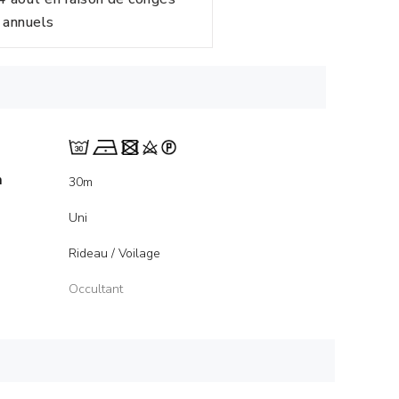
annuels
m
30m
Uni
Rideau / Voilage
Occultant