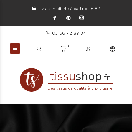
Livraison offerte à partir de 69€*
03 66 72 89 34
0
tissu
shop
.fr
Des tissus de qualité à prix d'usine