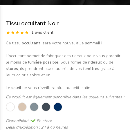
Tissu occultant Noir
1 avis client
Ce tissu
occultant
sera votre nouvel allié
sommeil
!
L'occultant permet de fabriquer des rideaux pour vous garantir
le
moins
de
lumière possible
. Sous forme de
rideaux
ou de
stores
, ils prendront place auprès de vos
fenêtres
grâce à
leurs coloris sobre et uni.
Le
soleil
ne vous réveillera plus au petit matin !
Ce produit est également disponible dans les couleurs suivantes :
Disponibilité :
En stock
Délai d'expédition :
24 à 48 heures