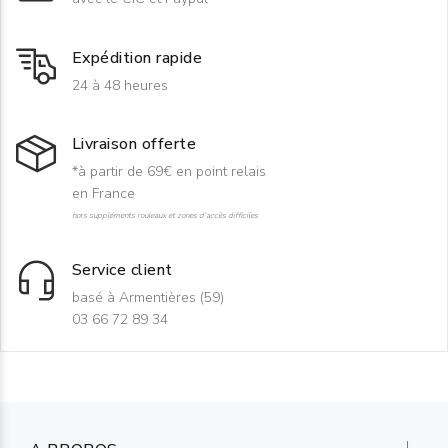
Expédition rapide
24 à 48 heures
Livraison offerte
*à partir de 69€ en point relais
en France
hors suppléments rouleaux et zones d'accès difficiles
Service client
basé à Armentières (59)
03 66 72 89 34