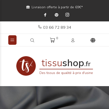
Livraison offerte à partir de 69€*
03 66 72 89 34
0
tissu
shop
.fr
Des tissus de qualité à prix d'usine