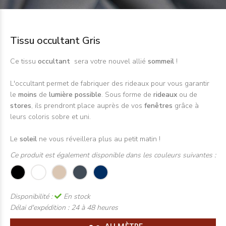
Tissu occultant Gris
Ce tissu
occultant
sera votre nouvel allié
sommeil
!
L'occultant permet de fabriquer des rideaux pour vous garantir
le
moins
de
lumière possible
. Sous forme de
rideaux
ou de
stores
, ils prendront place auprès de vos
fenêtres
grâce à
leurs coloris sobre et uni.
Le
soleil
ne vous réveillera plus au petit matin !
Ce produit est également disponible dans les couleurs suivantes :
Disponibilité :
En stock
Délai d'expédition :
24 à 48 heures