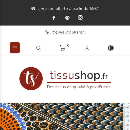
Livraison offerte à partir de 69€*
03 66 72 89 34
0
tissu
shop
.fr
Des tissus de qualité à prix d'usine