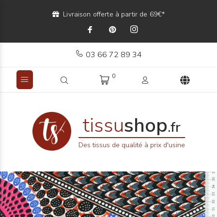
Livraison offerte à partir de 69€*
03 66 72 89 34
0
tissu
shop
.fr
Des tissus de qualité à prix d'usine