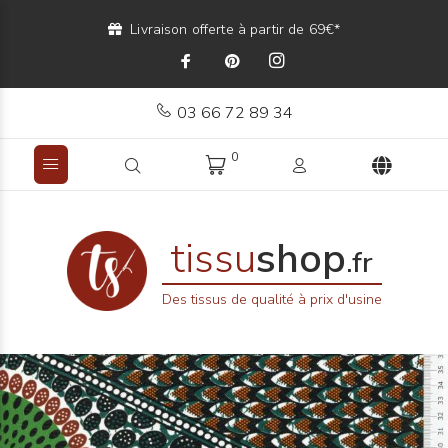
Livraison offerte à partir de 69€*
03 66 72 89 34
0
tissu
shop
.fr
Des tissus de qualité à prix d'usine