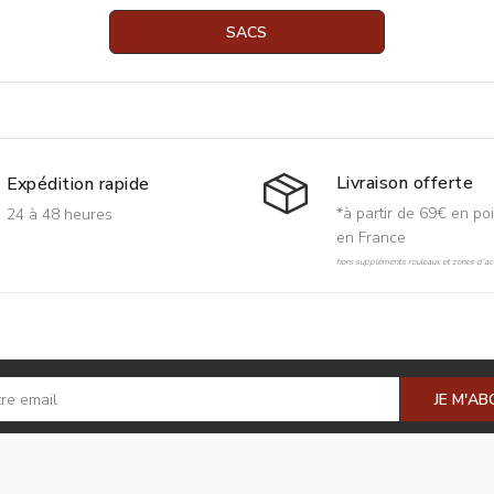
SACS
Livraison offerte
Expédition rapide
*à partir de 69€ en poi
24 à 48 heures
en France
hors suppléments rouleaux et zones d'acc
JE M'A