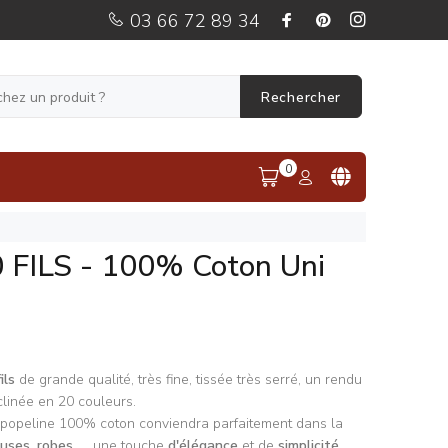
03 66 72 89 34
Rechercher
0
0 FILS - 100% Coton Uni
ils
de grande qualité, très fine, tissée très serré, un rendu
linée en 20 couleurs.
e popeline 100% coton conviendra parfaitement dans la
ouses
,
robes,
... une touche
d'élégance
et de
simplicité
.