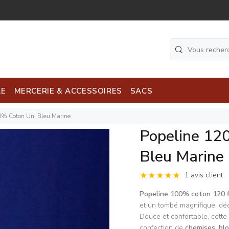
LE
MERCERIE & ACCESSOIRES
SACS
00% Coton Uni Bleu Marine
Popeline 12
Bleu Marine
1 avis client
Popeline 100% coton 120 f
et un tombé magnifique, déc
Douce et confortable, cett
confection de
chemises
,
bl