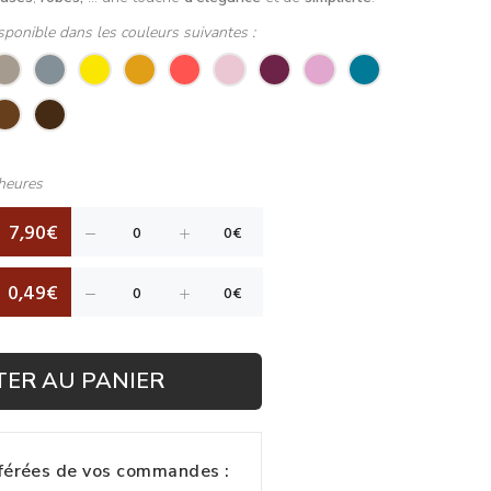
sponible dans les couleurs suivantes :
heures
7,90€
0,49€
TER AU PANIER
fférées de vos commandes :