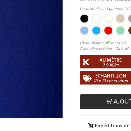
Ce produit est également di
Disponibilité :
En stock
Délai d'expédition :
24 à 48 
AU MÈTRE
7,90€/m
ECHANTILLON
10 x 10 cm environ
AJOU
Expéditions di