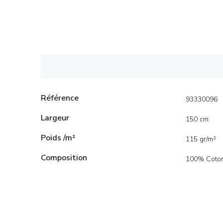
Référence
93330096
Largeur
150 cm
Poids /m²
115 gr/m²
Composition
100% Coto