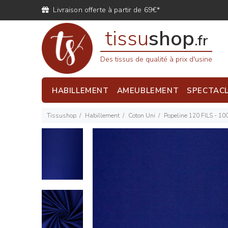
Livraison offerte à partir de 69€*
tissu
shop
.fr
Des tissus de qualité à prix d'usine
HABILLEMENT
AMEUBLEMENT
SPECTAC
Tissushop
Habillement
Coton Uni
Popeline 120 FILS - 1