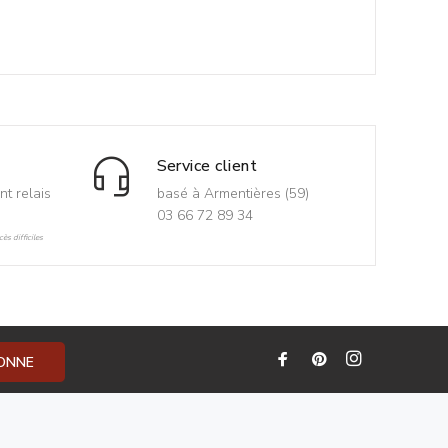
Service client
nt relais
basé à Armentières (59)
03 66 72 89 34
ès difficiles
BONNE