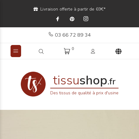
Livraison offerte à partir de 69€*
03 66 72 89 34
0
tissu
shop
.fr
Des tissus de qualité à prix d'usine