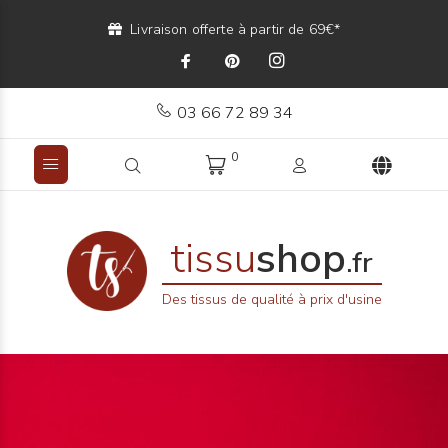
Livraison offerte à partir de 69€*
03 66 72 89 34
0
tissu
shop
.fr
Des tissus de qualité à prix d'usine