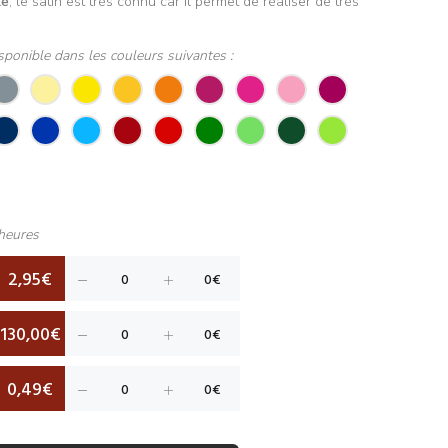
le
, le satin est très connu car il permet de réaliser de très
sponible dans les couleurs suivantes :
heures
2,95€
130,00€
0,49€