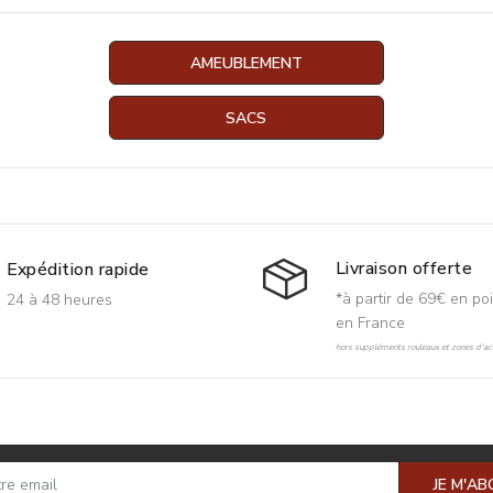
AMEUBLEMENT
SACS
Livraison offerte
Expédition rapide
*à partir de 69€ en poi
24 à 48 heures
en France
hors suppléments rouleaux et zones d'acc
JE M'A