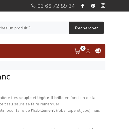
03 66 72 89 34
Rechercher
0
anc
atière très
souple
et
légère
. Il
brille
en fonction de la
: ce tissu saura se faire remarquer !
satin pour faire de
l'habillement
(robe, tope et jupe) mais