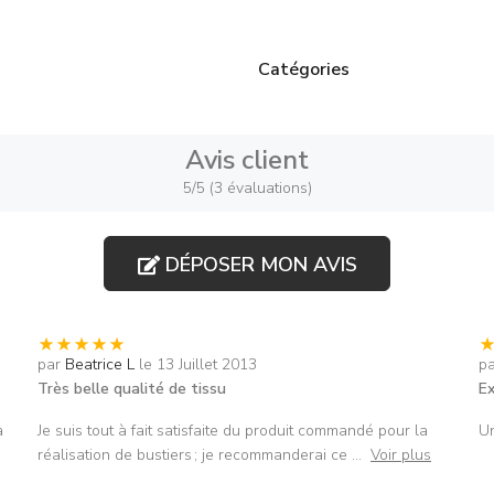
Catégories
Avis client
5/5 (3 évaluations)
DÉPOSER MON AVIS
par
Beatrice L
le 13 Juillet 2013
p
Très belle qualité de tissu
Ex
a
Je suis tout à fait satisfaite du produit commandé pour la
Un
réalisation de bustiers ; je recommanderai ce
...
Voir plus