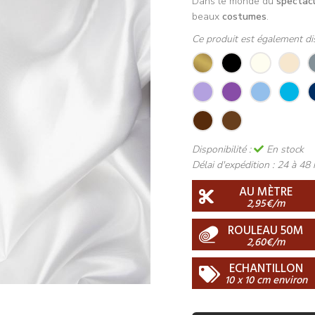
Dans le monde du
spectac
beaux
costumes
.
Ce produit est également di
Disponibilité :
En stock
Délai d'expédition :
24 à 48 
AU MÈTRE
2,95€/m
ROULEAU 50M
2,60€/m
ECHANTILLON
10 x 10 cm environ