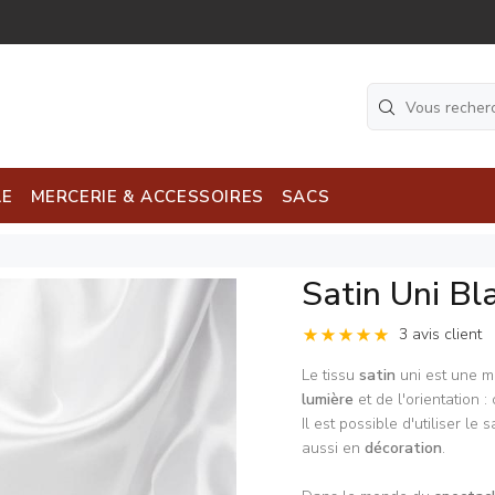
LE
MERCERIE & ACCESSOIRES
SACS
Satin Uni Bl
3 avis client
Le tissu
satin
uni est une m
lumière
et de l'orientation 
Il est possible d'utiliser le 
aussi en
décoration
.