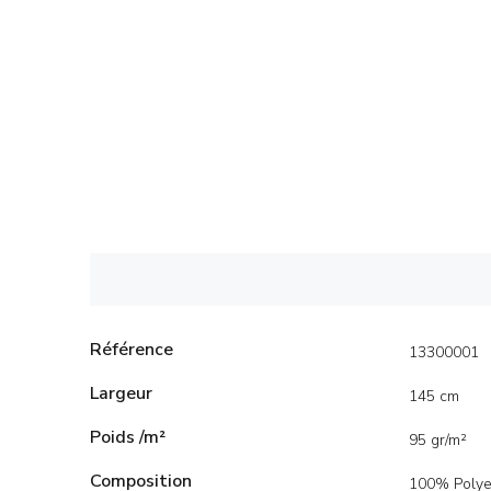
Référence
13300001
Largeur
145 cm
Poids /m²
95 gr/m²
Composition
100% Polye