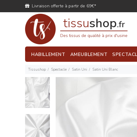
Livraison offerte à partir de 69€*
tissu
shop
.fr
Des tissus de qualité à prix d'usine
HABILLEMENT
AMEUBLEMENT
SPECTAC
Tissushop
Spectacle
Satin Uni
Satin Uni Blanc