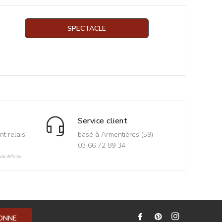
SPECTACLE
Service client
nt relais
basé à Armentières (59)
03 66 72 89 34
ès difficiles
BONNE