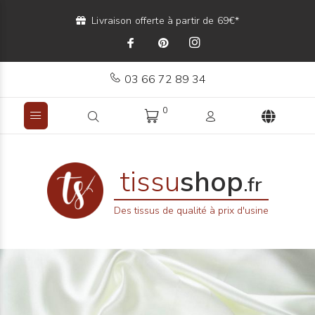
Livraison offerte à partir de 69€*
03 66 72 89 34
0
tissu
shop
.fr
Des tissus de qualité à prix d'usine