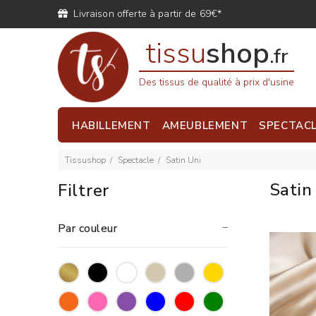
Livraison offerte à partir de 69€*
tissu
shop
.fr
Des tissus de qualité à prix d'usine
HABILLEMENT
AMEUBLEMENT
SPECTAC
Tissushop
Spectacle
Satin Uni
Satin
Filtrer
Par couleur