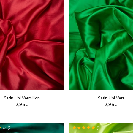
Satin Uni Vermillon
Satin Uni Vert
2,95€
2,95€
VOIR LE PRODUIT
VOIR LE PRODUI
(2)
(1)