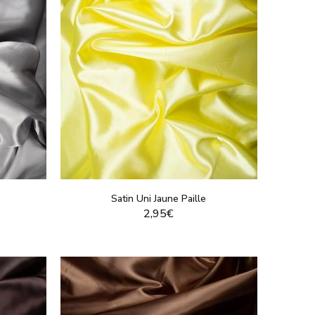
Satin Uni Jaune Paille
2,95€
T
VOIR LE PRODUIT