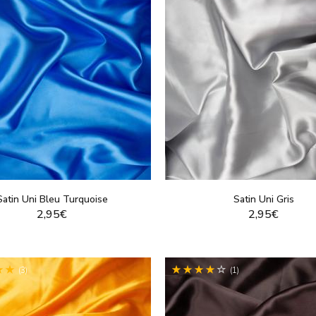
Satin Uni Bleu Turquoise
Satin Uni Gris
2,95€
2,95€
VOIR LE PRODUIT
VOIR LE PRODUI
(3)
(1)