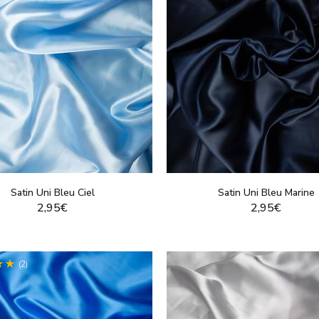
Satin Uni Bleu Ciel
Satin Uni Bleu Marine
2,95€
2,95€
VOIR LE PRODUIT
VOIR LE PRODUI
(2)