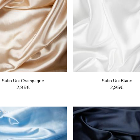
Satin Uni Champagne
Satin Uni Blanc
2,95€
2,95€
VOIR LE PRODUIT
VOIR LE PRODUI
(2)