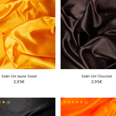
Satin Uni Jaune Soleil
Satin Uni Chocolat
2,95€
2,95€
VOIR LE PRODUIT
VOIR LE PRODUI
(3)
(1)