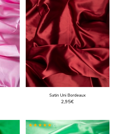
Satin Uni Bordeaux
2,95€
T
VOIR LE PRODUIT
(1)