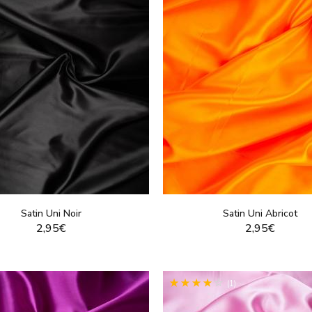
Satin Uni Noir
Satin Uni Abricot
2,95€
2,95€
VOIR LE PRODUIT
VOIR LE PRODUI
(1)