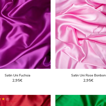
Satin Uni Fuchsia
Satin Uni Rose Bonbon
2,95€
2,95€
VOIR LE PRODUIT
VOIR LE PRODUI
(1)