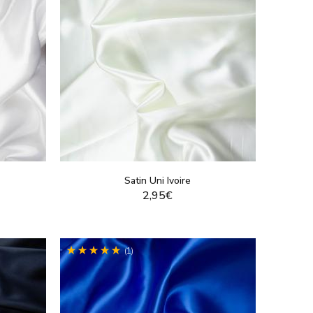
Satin Uni Ivoire
2,95€
T
VOIR LE PRODUIT
(1)