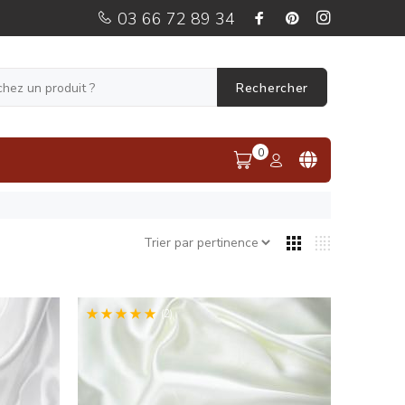
03 66 72 89 34
Rechercher
0
(2)