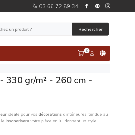
03 66 72 89 34
Rechercher
0
 - 330 gr/m² - 260 cm -
geu
r
idéale pour vos
décorations
d'intérieures, tendue au
lle
insonorisera
votre pièce en lui donnant un style