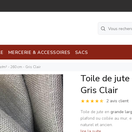
LE
MERCERIE & ACCESSOIRES
SACS
gr/m² - 260 cm - Gris Clair
Toile de jute
Gris Clair
2 avis client
Toile de jute en
grande lar
plafond ou collée au mur, e
naturel et ancien.
lire la suite