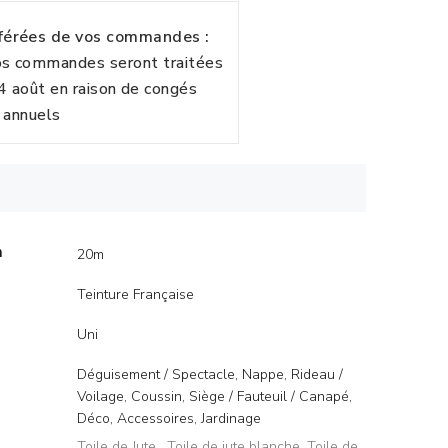
fférées de vos commandes :
vos commandes seront traitées
24 août en raison de congés
annuels
m
20m
Teinture Française
Uni
Déguisement / Spectacle, Nappe, Rideau /
Voilage, Coussin, Siège / Fauteuil / Canapé,
Déco, Accessoires, Jardinage
Toile de Jute
,
Toile de jute blanche
,
Toile de