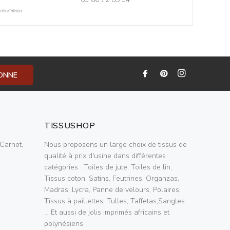
ès difficiles
BONNE
TISSUSHOP
Carnot,
Nous proposons un large choix de tissus de
qualité à prix d'usine dans différentes
catégories : Toiles de jute, Toiles de lin,
Tissus coton, Satins, Feutrines, Organzas,
Madras, Lycra, Panne de velours, Polaires,
Tissus à paillettes, Tulles, Taffetas,Sangles
... Et aussi de jolis imprimés africains et
polynésiens