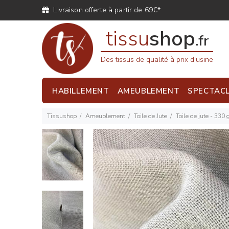
Livraison offerte à partir de 69€*
tissu
shop
.fr
Des tissus de qualité à prix d'usine
HABILLEMENT
AMEUBLEMENT
SPECTAC
Tissushop
Ameublement
Toile de Jute
Toile de jute - 330 