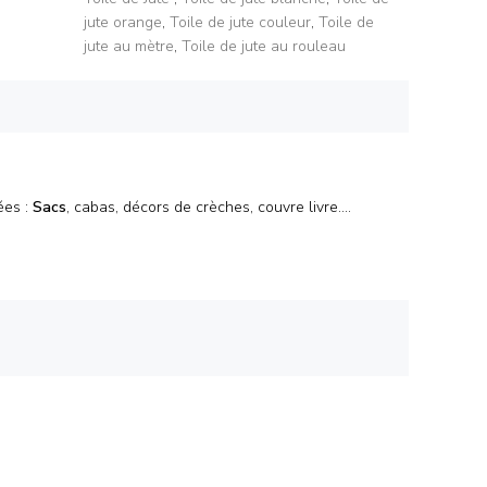
jute orange
,
Toile de jute couleur
,
Toile de
jute au mètre
,
Toile de jute au rouleau
ées :
Sacs
, cabas, décors de crèches, couvre livre....