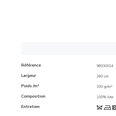
Référence
98330014
Largeur
260 cm
Poids /m²
330 gr/m²
Composition
100% Jute
Entretien