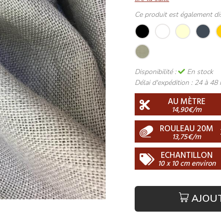
Ce produit est également di
Disponibilité :
En stock
Délai d'expédition :
24 à 48 
AU MÈTRE
14,90€/m
ROULEAU 20M
13,75€/m
ECHANTILLON
10 x 10 cm environ
AJOU