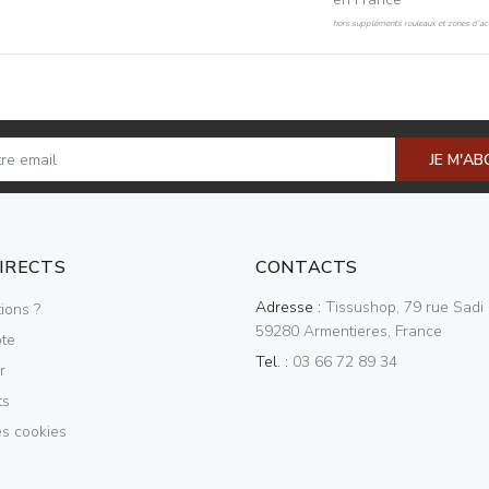
hors suppléments rouleaux et zones d'acc
JE M'A
DIRECTS
CONTACTS
Adresse :
Tissushop, 79 rue Sadi 
ions ?
59280 Armentieres, France
te
Tel. :
03 66 72 89 34
r
ts
es cookies