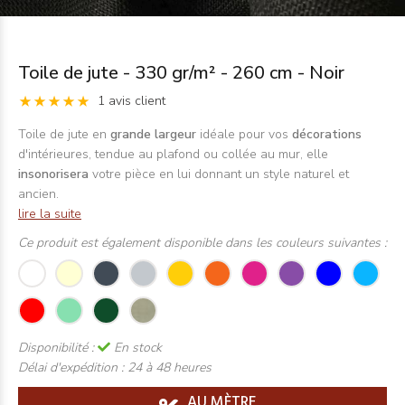
Toile de jute - 330 gr/m² - 260 cm - Noir
1 avis client
Toile de jute en
grande largeu
r
idéale pour vos
décorations
d'intérieures, tendue au plafond ou collée au mur, elle
insonorisera
votre pièce en lui donnant un style naturel et
ancien.
lire la suite
Ce produit est également disponible dans les couleurs suivantes :
Disponibilité :
En stock
Délai d'expédition :
24 à 48 heures
AU MÈTRE