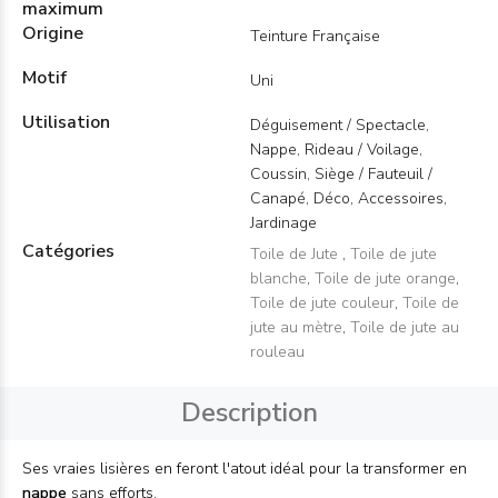
maximum
Origine
Teinture Française
Motif
Uni
Utilisation
Déguisement / Spectacle,
Nappe, Rideau / Voilage,
Coussin, Siège / Fauteuil /
Canapé, Déco, Accessoires,
Jardinage
Catégories
Toile de Jute
,
Toile de jute
blanche
,
Toile de jute orange
,
Toile de jute couleur
,
Toile de
jute au mètre
,
Toile de jute au
rouleau
Description
Ses vraies lisières en feront l'atout idéal pour la transformer en
nappe
sans efforts.