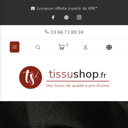
Livraison offerte à partir de 69€*
03 66 72 89 34
0
tissu
shop
.fr
Des tissus de qualité à prix d'usine