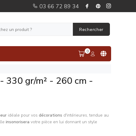
03 66 72 89 34
Rechercher
0
 - 330 gr/m² - 260 cm -
geu
r
idéale pour vos
décorations
d'intérieures, tendue au
lle
insonorisera
votre pièce en lui donnant un style