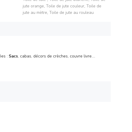
jute orange
,
Toile de jute couleur
,
Toile de
jute au mètre
,
Toile de jute au rouleau
ées :
Sacs
, cabas, décors de crèches, couvre livre....