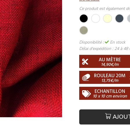
Ce produit est également di
Disponibilité :
En stock
Délai d'expédition :
24 à 48 
AU MÈTRE
14,90€/m
ROULEAU 20M
13,75€/m
ECHANTILLON
10 x 10 cm environ
AJOU