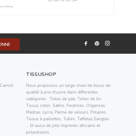
ès difficiles
BONNE
TISSUSHOP
Carnot,
Nous proposons un large choix de tissus de
qualité à prix d'usine dans différentes
catégories : Toiles de jute, Toiles de lin,
Tissus coton, Satins, Feutrines, Organzas,
Madras, Lycra, Panne de velours, Polaires,
Tissus à paillettes, Tulles, Taffetas,Sangles
... Et aussi de jolis imprimés africains et
polynésiens