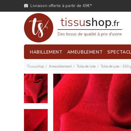
Livraison offerte à partir de 69€*
tissu
shop
.fr
Des tissus de qualité à prix d'usine
HABILLEMENT
AMEUBLEMENT
SPECTAC
Tissushop
Ameublement
Toile de Jute
Toile de jute - 330