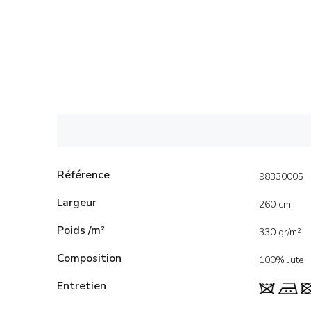
Référence
98330005
Largeur
260 cm
Poids /m²
330 gr/m²
Composition
100% Jute
Entretien