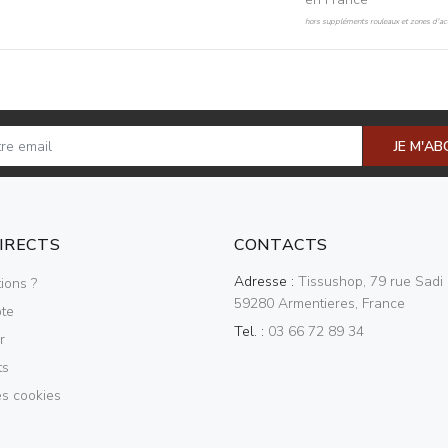
hors suppléments rouleaux et zones d'acc
JE M'A
DIRECTS
CONTACTS
Adresse :
Tissushop, 79 rue Sadi 
ions ?
59280 Armentieres, France
te
Tel. :
03 66 72 89 34
r
ts
es cookies