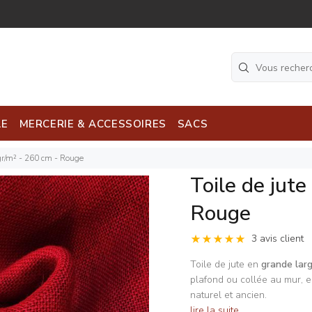
LE
MERCERIE & ACCESSOIRES
SACS
 gr/m² - 260 cm - Rouge
Toile de jute
Rouge
3 avis client
Toile de jute en
grande lar
plafond ou collée au mur, e
naturel et ancien.
lire la suite