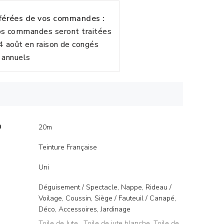
fférées de vos commandes :
vos commandes seront traitées
24 août en raison de congés
annuels
m
20m
Teinture Française
Uni
Déguisement / Spectacle, Nappe, Rideau /
Voilage, Coussin, Siège / Fauteuil / Canapé,
Déco, Accessoires, Jardinage
Toile de Jute
,
Toile de jute blanche
,
Toile de