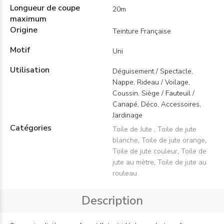
Longueur de coupe
20m
maximum
Origine
Teinture Française
Motif
Uni
Utilisation
Déguisement / Spectacle,
Nappe, Rideau / Voilage,
Coussin, Siège / Fauteuil /
Canapé, Déco, Accessoires,
Jardinage
Catégories
Toile de Jute
,
Toile de jute
blanche
,
Toile de jute orange
,
Toile de jute couleur
,
Toile de
jute au mètre
,
Toile de jute au
rouleau
Description