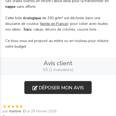
Ses vraies lisières en feront l'atout idéal pour la transformer en
nappe
sans efforts.
Cette toile
écologique
de 330 gr/m² est déclinée dans une
douzaine de couleur (
teinte en France
). pour coller avec toutes
vos idées :
Sacs
, cabas, décors de crèches, couvre livre....
Ce tissu vous est proposé au mètre ou en rouleau pour réduire
votre budget.
Avis client
5/5 (2 évaluations)
DÉPOSER MON AVIS
par
martine. D
le 28 Février 2026