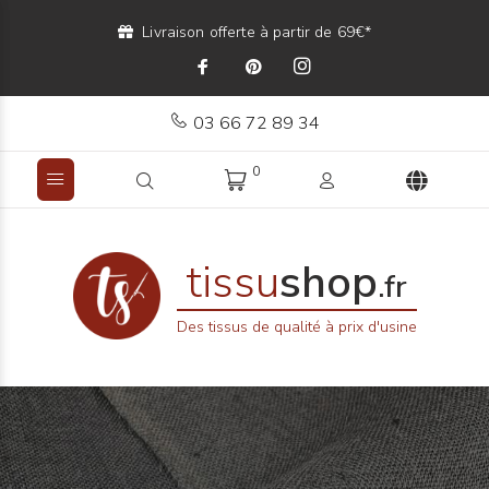
Livraison offerte à partir de 69€*
03 66 72 89 34
0
tissu
shop
.fr
Des tissus de qualité à prix d'usine