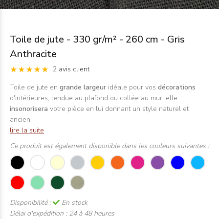
Toile de jute - 330 gr/m² - 260 cm - Gris
Anthracite
2 avis client
Toile de jute en
grande largeu
r
idéale pour vos
décorations
d'intérieures, tendue au plafond ou collée au mur, elle
insonorisera
votre pièce en lui donnant un style naturel et
ancien.
lire la suite
Ce produit est également disponible dans les couleurs suivantes :
Disponibilité :
En stock
Délai d'expédition :
24 à 48 heures