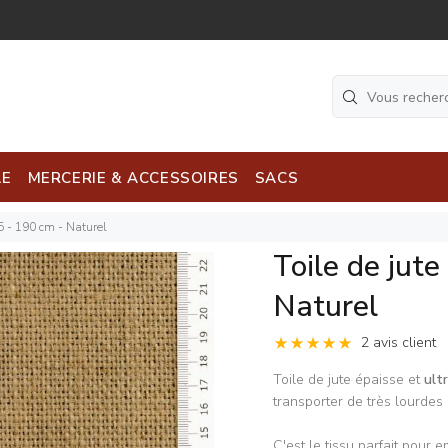
LE
MERCERIE & ACCESSOIRES
SACS
5 - 190 cm - Naturel
Toile de jut
Naturel
2 avis client
Toile de jute épaisse et
ult
transporter de très lourdes
C'est le tissu parfait pour 