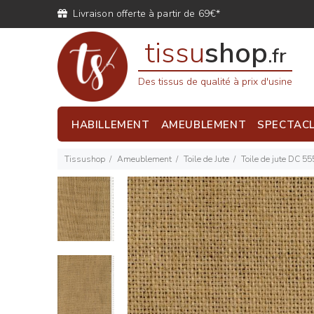
Livraison offerte à partir de 69€*
tissu
shop
.fr
Des tissus de qualité à prix d'usine
HABILLEMENT
AMEUBLEMENT
SPECTAC
Tissushop
Ameublement
Toile de Jute
Toile de jute DC 55