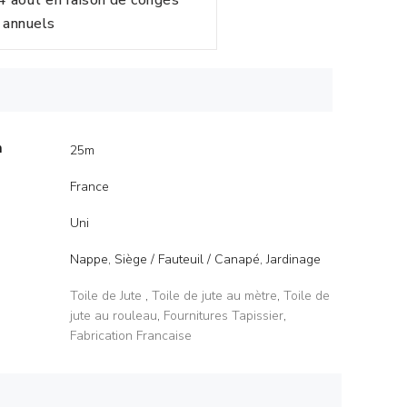
24 août en raison de congés
annuels
m
25m
France
Uni
Nappe, Siège / Fauteuil / Canapé, Jardinage
Toile de Jute
,
Toile de jute au mètre
,
Toile de
jute au rouleau
,
Fournitures Tapissier
,
Fabrication Francaise