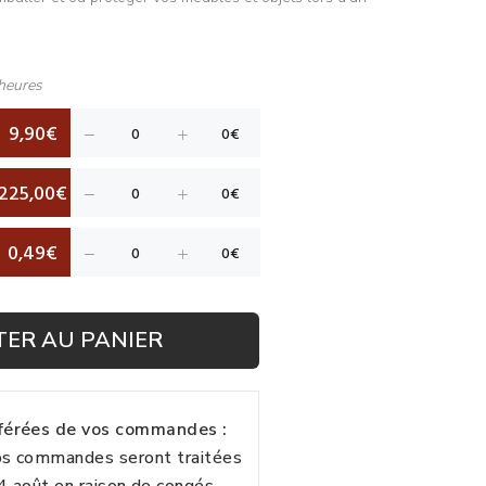
heures
9,90€
225,00€
0,49€
TER AU PANIER
fférées de vos commandes :
vos commandes seront traitées