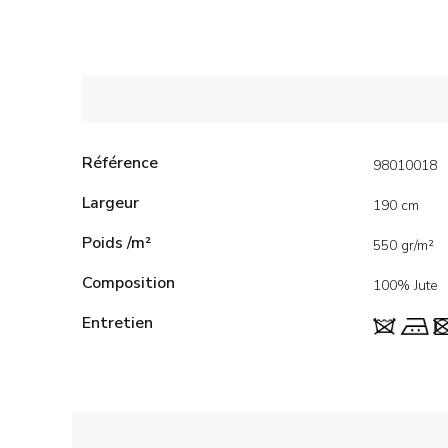
Référence
98010018
Largeur
190 cm
Poids /m²
550 gr/m²
Composition
100% Jute
Entretien