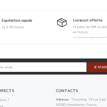
Livraison offerte
Expédition rapide
*à partir de 69€ en poi
24 à 48 heures
en France
hors suppléments rouleaux et zones d'acc
JE M'A
DIRECTS
CONTACTS
Adresse :
Tissushop, 79 rue Sadi 
ions ?
59280 Armentieres, France
te