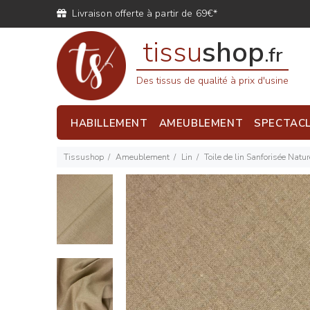
Livraison offerte à partir de 69€*
tissu
shop
.fr
Des tissus de qualité à prix d'usine
HABILLEMENT
AMEUBLEMENT
SPECTAC
Tissushop
Ameublement
Lin
Toile de lin Sanforisée Natur