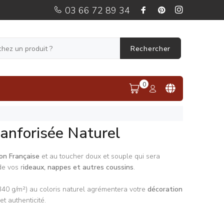
03 66 72 89 34
Rechercher
0
Sanforisée Naturel
ion Française
et au toucher doux et souple qui sera
de vos r
ideaux, nappes et autres coussins
.
(340 g/m²) au coloris naturel agrémentera votre
décoration
t authenticité.