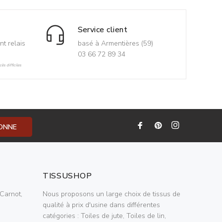
Service client
nt relais
basé à Armentières (59)
03 66 72 89 34
ès difficiles
BONNE
TISSUSHOP
Carnot,
Nous proposons un large choix de tissus de
qualité à prix d'usine dans différentes
catégories : Toiles de jute, Toiles de lin,