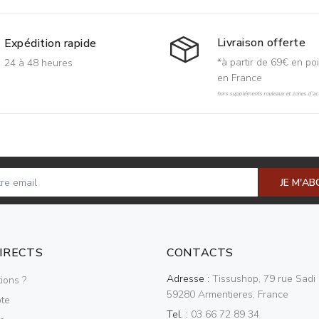
Livraison offerte
Expédition rapide
*à partir de 69€ en poi
24 à 48 heures
en France
hors suppléments rouleaux et zones d'acc
JE M'A
DIRECTS
CONTACTS
Adresse :
Tissushop, 79 rue Sadi 
ions ?
59280 Armentieres, France
te
Tel. :
03 66 72 89 34