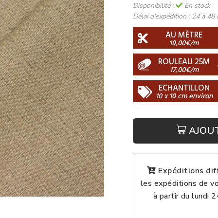
Disponibilité :
En stock
Délai d'expédition :
24 à 48 
AU MÈTRE
19,00€/m
ROULEAU 25M
17,00€/m
ECHANTILLON
10 x 10 cm environ
AJOU
Expéditions di
les expéditions de 
à partir du lundi 