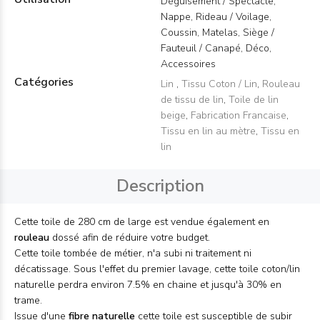
Déguisement / Spectacle,
Nappe, Rideau / Voilage,
Coussin, Matelas, Siège /
Fauteuil / Canapé, Déco,
Accessoires
Catégories
Lin
,
Tissu Coton / Lin
,
Rouleau
de tissu de lin
,
Toile de lin
beige
,
Fabrication Francaise
,
Tissu en lin au mètre
,
Tissu en
lin
Description
Cette toile de 280 cm de large est vendue également en
rouleau
dossé afin de réduire votre budget.
Cette toile tombée de métier, n'a subi ni traitement ni
décatissage. Sous l'effet du premier lavage, cette toile coton/lin
naturelle perdra environ 7.5% en chaine et jusqu'à 30% en
trame.
Issue d'une
fibre naturelle
cette toile est susceptible de subir