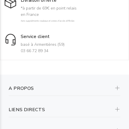
Livraison offerte
*à partir de 69€ en point relais
en France
hors suppléments rouleaux et zones d'accès difficiles
Service client
basé à Armentières (59)
03 66 72 89 34
A PROPOS
LIENS DIRECTS