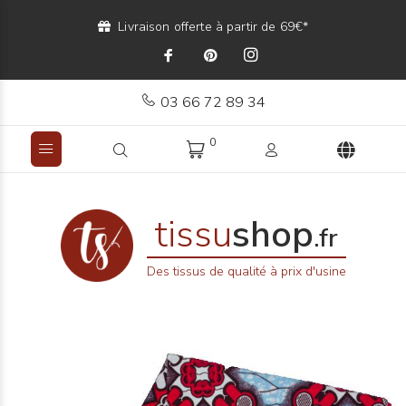
Livraison offerte à partir de 69€*
03 66 72 89 34
0
tissu
shop
.fr
Des tissus de qualité à prix d'usine