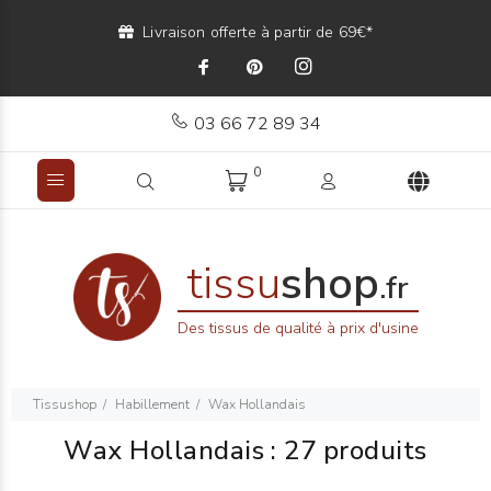
Livraison offerte à partir de 69€*
03 66 72 89 34
0
tissu
shop
.fr
Des tissus de qualité à prix d'usine
Tissushop
Habillement
Wax Hollandais
Wax Hollandais
:
27 produits