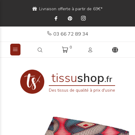
Livraison offerte à partir de 69€*
03 66 72 89 34
0
tissu
shop
.fr
Des tissus de qualité à prix d'usine