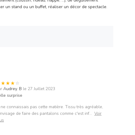
blement (coussin, rideau, nappe, ...), de déguisement
ler un stand ou un buffet, réaliser un décor de spectacle.
ar
Audrey. B
le 27 Juillet 2023
lle surprise
 ne connaissais pas cette matière. Tissu très agréable,
envisage de faire des pantalons comme c'est inf
...
Voir
us