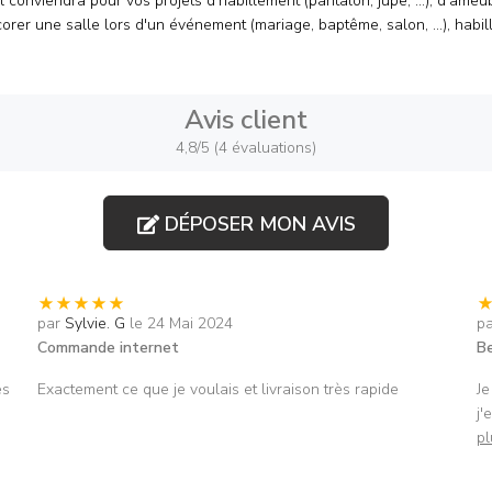
 conviendra pour vos projets d'habillement (pantalon, jupe, ...), d'ameu
corer une salle lors d'un événement (mariage, baptême, salon, ...), habil
Avis client
4,8/5 (4 évaluations)
DÉPOSER MON AVIS
par
Sylvie. G
le 24 Mai 2024
p
Commande internet
Be
es
Exactement ce que je voulais et livraison très rapide
Je
j'
pl