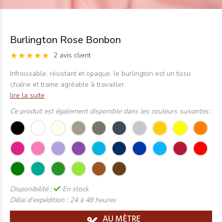
Burlington Rose Bonbon
2 avis client
Infroissable, résistant et opaque, le burlington est un tissu
chaîne et trame agréable à travailler.
lire la suite
Ce produit est également disponible dans les couleurs suivantes :
Disponibilité :
En stock
Délai d'expédition :
24 à 48 heures
AU MÈTRE