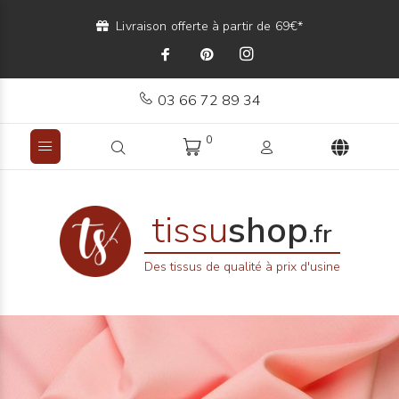
Livraison offerte à partir de 69€*
03 66 72 89 34
0
tissu
shop
.fr
Des tissus de qualité à prix d'usine