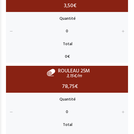
3,50€
ROULEAU 25M
3,15€/m
78,75€