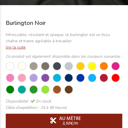
Burlington Noir
Infroissable, résistant et opaque, le burlington est un tissu
chaîne et trame agréable à travailler.
lire la suite
Ce produit est également disponible dans les couleurs suivantes :
Disponibilité :
En stock
Délai d'expédition :
24 à 48 heures
AU MÈTRE
3,50€/m