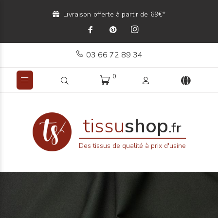
Livraison offerte à partir de 69€*
03 66 72 89 34
0
tissu
shop
.fr
Des tissus de qualité à prix d'usine