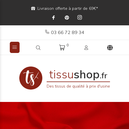
Livraison offerte à partir de 69€*
03 66 72 89 34
0
tissu
shop
.fr
Des tissus de qualité à prix d'usine