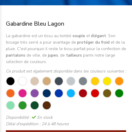
Gabardine Bleu Lagon
La gabardine est un tissu au tombé
souple
et
élégant
. Son
tissage très serré a pour avantage de
protéger du froid
et de la
pluie. C'est pourquoi il reste le tissu parfait pour la confection de
pantalons
de ville, de
jupes
, de
tailleurs
parmi notre large
sélection de couleurs.
Ce produit est également disponible dans les couleurs suivantes :
Disponibilité :
En stock
Délai d'expédition :
24 à 48 heures