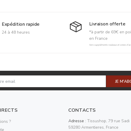
Livraison offerte
Expédition rapide
*à partir de 69€ en poi
24 à 48 heures
en France
hors suppléments rouleaux et zones d'acc
JE M'A
DIRECTS
CONTACTS
Adresse :
Tissushop, 79 rue Sadi 
ions ?
59280 Armentieres, France
te