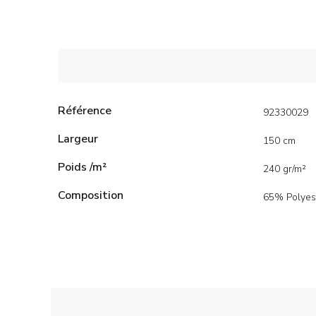
Référence
92330029
Largeur
150 cm
Poids /m²
240 gr/m²
Composition
65% Polyes