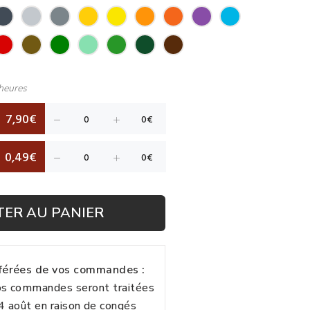
heures
7,90€
0,49€
TER AU PANIER
fférées de vos commandes :
vos commandes seront traitées
24 août en raison de congés