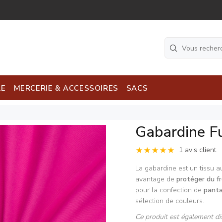
LE
MERCERIE & ACCESSOIRES
SACS
Gabardine F
1 avis client
La gabardine est un tissu 
avantage de
protéger du f
pour la confection de
pant
sélection de couleurs.
Ce produit est également di