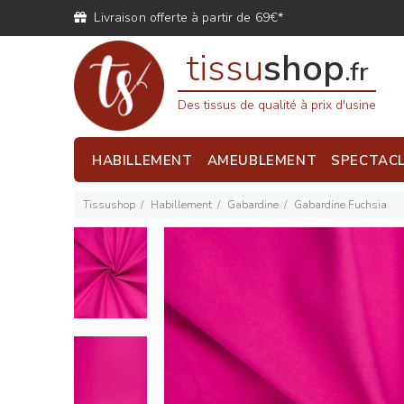
Livraison offerte à partir de 69€*
tissu
shop
.fr
Des tissus de qualité à prix d'usine
HABILLEMENT
AMEUBLEMENT
SPECTAC
Tissushop
Habillement
Gabardine
Gabardine Fuchsia