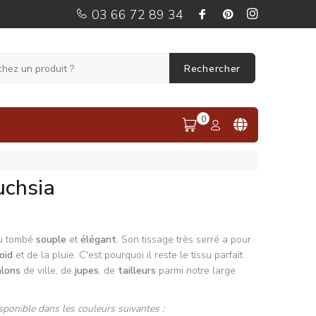
03 66 72 89 34
Rechercher
0
uchsia
au tombé
souple
et
élégant
. Son tissage très serré a pour
roid
et de la pluie. C'est pourquoi il reste le tissu parfait
alons
de ville, de
jupes
, de
tailleurs
parmi notre large
sponible dans les couleurs suivantes :