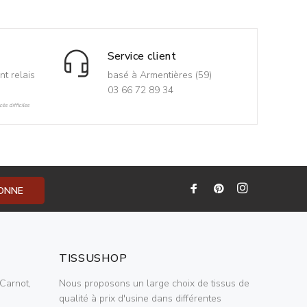
Service client
nt relais
basé à Armentières (59)
03 66 72 89 34
ès difficiles
BONNE
TISSUSHOP
Carnot,
Nous proposons un large choix de tissus de
qualité à prix d'usine dans différentes