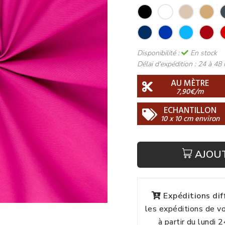
Disponibilité :
En stock
Délai d'expédition :
24 à 48 
AU MÈTRE
7,90€/m
ECHANTILLON
10 x 10 cm environ
AJOU
Expéditions di
les expéditions de 
à partir du lundi 