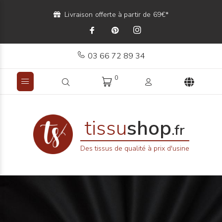
Livraison offerte à partir de 69€*
03 66 72 89 34
0
tissu
shop
.fr
Des tissus de qualité à prix d'usine