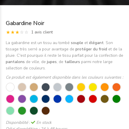
Gabardine Noir
1 avis client
La gabardine est un tissu au tombé
souple
et
élégant
. Son
tissage très serré a pour avantage de
protéger du froid
et de la
pluie. C'est pourquoi il reste le tissu parfait pour la confection de
pantalons
de ville, de
jupes
, de
tailleurs
parmi notre large
sélection de couleurs.
Ce produit est également disponible dans les couleurs suivantes :
Disponibilité :
En stock
Délai d'expédition :
24 à 48 heures