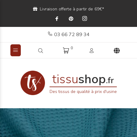
Livraison offerte à partir de 69€*
03 66 72 89 34
0
tissu
shop
.fr
Des tissus de qualité à prix d'usine