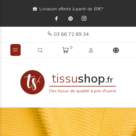
Livraison offerte à partir de 69€*
03 66 72 89 34
0
tissu
shop
.fr
Des tissus de qualité à prix d'usine