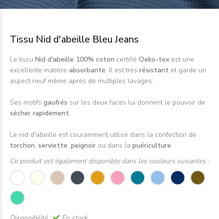
Tissu Nid d'abeille Bleu Jeans
Le tissu
Nid d'abeille 100% coton
certifié
Oeko-tex
est une
excellente matière
absorbante
. Il est très
résistant
et garde un
aspect neuf même après de multiples lavages.
Ses motifs
gaufrés
sur les deux faces lui donnent le pouvoir de
sécher rapidement
.
Le nid d'abeille est couramment utilisé dans la confection de
torchon
,
serviette
,
peignoir
ou dans la
puériculture
.
Ce produit est également disponible dans les couleurs suivantes :
Disponibilité :
En stock