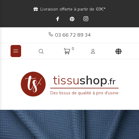
Livraison offerte à partir de 69€*
03 66 72 89 34
0
tissu
shop
.fr
Des tissus de qualité à prix d'usine